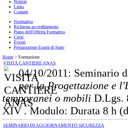
Notizie
Links
Contatti
Normativa
Richiesta accreditamento
Piano dell'Offerta Formativa
Corsi
Eventi
Preparazione Esami di Stato
Home
> Formazione
VISITA CANTIERE ANAS
04/10/2011: Seminario 
per la Progettazione
e l
temporanei o mobili
D.Lgs. 
XIV . Modulo: Durata 8 h (de
SEMINARIO DI AGGIORNAMENTO SICUREZZA