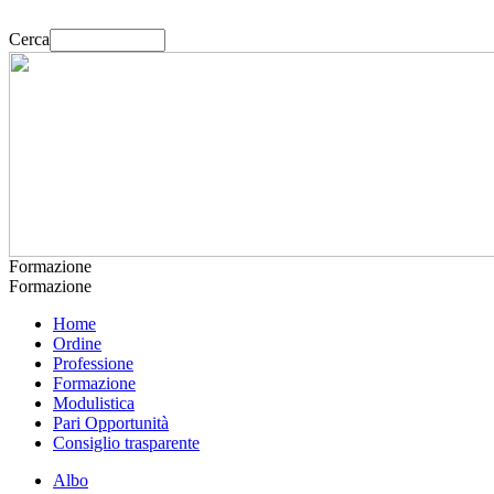
Cerca
Formazione
Formazione
Home
Ordine
Professione
Formazione
Modulistica
Pari Opportunità
Consiglio trasparente
Albo