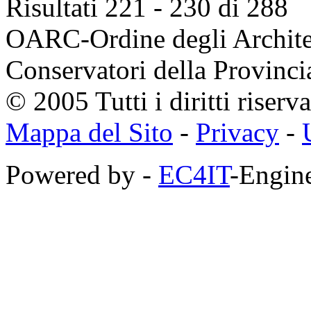
Risultati 221 - 230 di 288
OARC-Ordine degli Architett
Conservatori della Provinci
© 2005 Tutti i diritti riserva
Mappa del Sito
-
Privacy
-
Powered by -
EC4IT
-Engine
https://zaimberi.com
http://z-zaim.ru
https://credits-online.kz