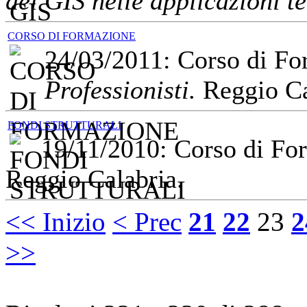
dei GIS nelle applicazioni te
CORSO DI FORMAZIONE
24/03/2011: Corso di F
Professionisti.
Reggio Ca
FONDI STRUTTURALI
19/11/2010: Corso di F
Reggio Calabria.
<< Inizio
< Prec
21
22
23
2
>>