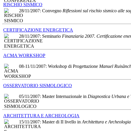
BANDO SELETTIVO
RISCHIO SISMICO
28/11/2007: Convegno
Riflessioni sul rischio sismico alle so
Comune di Bovalino (RC):
Copertura di n.1 posto a tempo
determinato con rapporto di
lavoro part-time Istruttore
CERTIFICAZIONE ENERGETICA
Direttivo-tecnico.
28/11/2007: Seminario
Finanziaria 2007. Certificazione energ
Scadenza: 16 novembre 2018
CONCORSO DI IDEE
YAC (Young Architects
ACMA WORKSHOP
Competitions): Concorso di
idee "
Common Ruins:
08-11/11/2007: Workshop di Progettazione
Manuel Ruisànche
Recupero di una fiabesca
rovina in Francia, nella Valle
della Loira"
OSSERVATORIO SISMOLOGICO
Pagina ufficiale dell’iniziativa:
www.youngarchitectscompetitions.com
05/11/2007: Master Internazionale in
Diagnostica Urbana e T
Avviso Pubblico
Comune di Laureana di
ARCHITETTURA E ARCHEOLOGIA
Borrello (RC): Affidamento
15/11/2007: Master di II livello in
Architettura e Archeologia
incarico professionale di
verifica della vulnerabilità