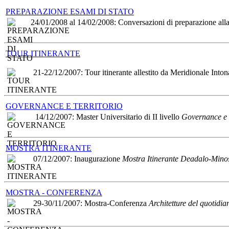
progettazione ed esecuzione di
PREPARAZIONE ESAMI DI STATO
OO.PP. ed attività tecnico
amministrative connesse.
24/01/2008 al 14/02/2008: Conversazioni di preparazione alla 
Avviso di Mobilità
Volontaria
Comune di Villa San
TOUR ITINERANTE
Giovanni (RC): Avviso di
Mobilità Volontaria per la
21-22/12/2007: Tour itinerante allestito da Meridionale Inton
copertura di n. 1 posto di
istruttore direttivo Tecnico,
Ingegnere/Architetto Categoria
D part time 30 ore.
GOVERNANCE E TERRITORIO
14/12/2007: Master Universitario di II livello
Governance e T
Scadenza: 30 giorni dalla
pubblicazione Albo pretorio
MOSTRA ITINERANTE
Manifestazione di
07/12/2007: Inaugurazione
Mostra Itinerante Deadalo-Mino
Interesse
Diocesi di Oppido
Mamertina-Palmi:
Manifestazione di interesse per
progettazione nuova chiesa di
MOSTRA - CONFERENZA
Cannavà di Rizziconi.
29-30/11/2007: Mostra-Conferenza
Architetture del quotidia
Scadenza: 10 dicembre 2018