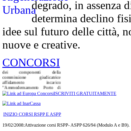
degrado, in assenza di
determina declino fi
idee sul futuro delle città, n
nuove e creative.
Manifestazione di Interesse
Comune di Scilla (RC):
Manifestazione di interesse per
CONCORSI
l'acquisizione di candidature
finalizzate all'individuazione
dei componenti della
commissione giudicatrice
affidamento incarico
"Ammodernamento Porto di
Scilla".
ISCRIVITI GRATUITAMENTE
Scadenza: 05/04/2019
Avviso Pubblico
Comune di San Procopio (RC):
INIZIO CORSI RSPP E ASPP
Formazione di un Elenco di
professionisti esterni per
19/02/2008:Attivazione corsi RSPP- ASPP 626/94 (Modulo A e B9).
l'affidamento di incarichi di