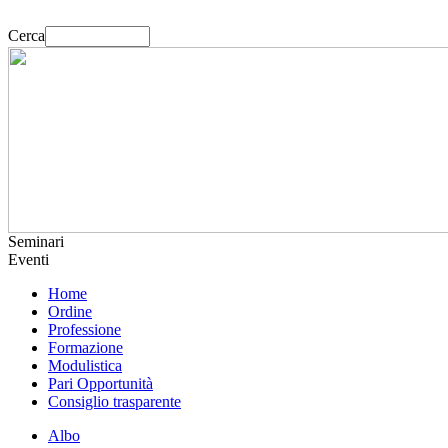
Cerca
Seminari
Eventi
Home
Ordine
Professione
Formazione
Modulistica
Pari Opportunità
Consiglio trasparente
Albo