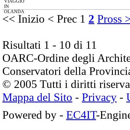
<< Inizio
< Prec
1
2
Pross 
Risultati 1 - 10 di 11
OARC-Ordine degli Architett
Conservatori della Provinci
© 2005 Tutti i diritti riserva
Mappa del Sito
-
Privacy
-
Powered by -
EC4IT
-Engine
https://zaimberi.com
http://z-zaim.ru
https://credits-online.kz