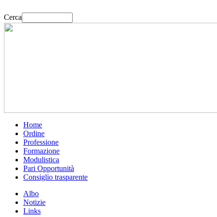
Cerca
Home
Ordine
Professione
Formazione
Modulistica
Pari Opportunità
Consiglio trasparente
Albo
Notizie
Links