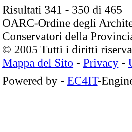
Risultati 341 - 350 di 465
OARC-Ordine degli Architett
Conservatori della Provinci
© 2005 Tutti i diritti riserva
Mappa del Sito
-
Privacy
-
Powered by -
EC4IT
-Engine
https://zaimberi.com
http://z-zaim.ru
https://credits-online.kz