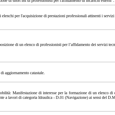
e di short list di professionisti per l'affidamento di incarichi esterni".
nchi per l'acquisizione di prestazioni professionali attinenti i servizi 
di un elenco di professionisti per l’affidamento dei servizi tecnici a
i di aggiornamento catastale.
bilità: Manifestazione di interesse per la formazione di un elenco di op
te a lavori di categoria Idraulica - D.01 (Navigazione) ai sensi del D.