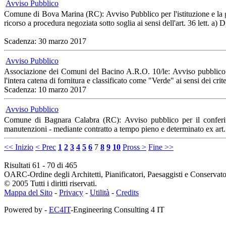
Avviso Pubblico
Comune di Bova Marina (RC): Avviso Pubblico per l'istituzione e la ge
ricorso a procedura negoziata sotto soglia ai sensi dell'art. 36 lett. a) 
Scadenza: 30 marzo 2017
Avviso Pubblico
Associazione dei Comuni del Bacino A.R.O. 10/le: Avviso pubblico pe
l'intera catena di fornitura e classificato come "Verde" ai sensi dei cr
Scadenza: 10 marzo 2017
Avviso Pubblico
Comune di Bagnara Calabra (RC): Avviso pubblico per il conferime
manutenzioni - mediante contratto a tempo pieno e determinato ex art
<< Inizio
< Prec
1
2
3
4
5
6
7
8
9
10
Pross >
Fine >>
Risultati 61 - 70 di 465
OARC-Ordine degli Architetti, Pianificatori, Paesaggisti e Conservato
© 2005 Tutti i diritti riservati.
Mappa del Sito
-
Privacy
-
Utilità
-
Credits
Powered by -
EC4IT
-Engineering Consulting 4 IT