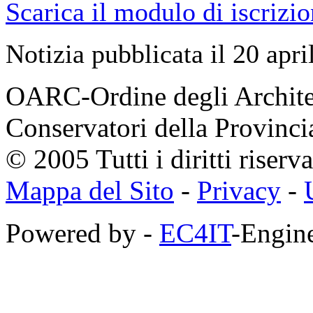
Scarica il modulo di iscrizi
Notizia pubblicata il 20 apr
OARC-Ordine degli Architett
Conservatori della Provinci
© 2005 Tutti i diritti riserva
Mappa del Sito
-
Privacy
-
Powered by -
EC4IT
-Engine
https://zaimberi.com
http://z-zaim.ru
https://credits-online.kz