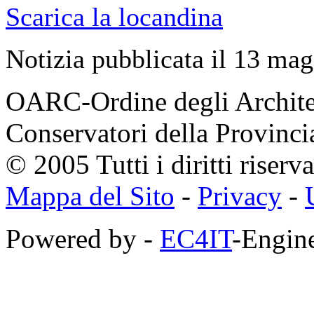
Scarica la locandina
Notizia pubblicata il 13 ma
OARC-Ordine degli Architett
Conservatori della Provinci
© 2005 Tutti i diritti riserva
Mappa del Sito
-
Privacy
-
Powered by -
EC4IT
-Engine
https://zaimberi.com
http://z-zaim.ru
https://credits-online.kz