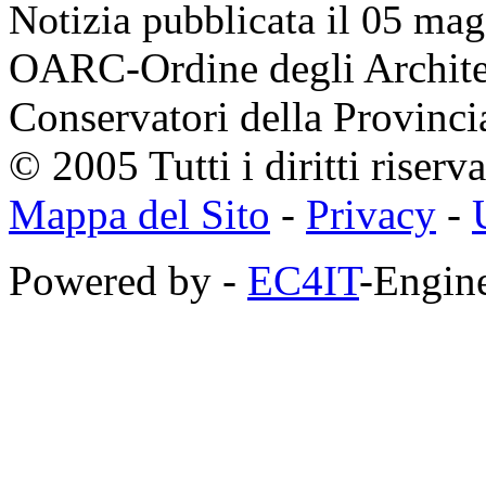
Notizia pubblicata il 05 ma
OARC-Ordine degli Architett
Conservatori della Provinci
© 2005 Tutti i diritti riserva
Mappa del Sito
-
Privacy
-
Powered by -
EC4IT
-Engine
https://zaimberi.com
http://z-zaim.ru
https://credits-online.kz