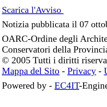
Scarica l'Avviso
Notizia pubblicata il 07 ott
OARC-Ordine degli Architett
Conservatori della Provinci
© 2005 Tutti i diritti riserva
Mappa del Sito
-
Privacy
-
Powered by -
EC4IT
-Engine
https://zaimberi.com
http://z-zaim.ru
https://credits-online.kz