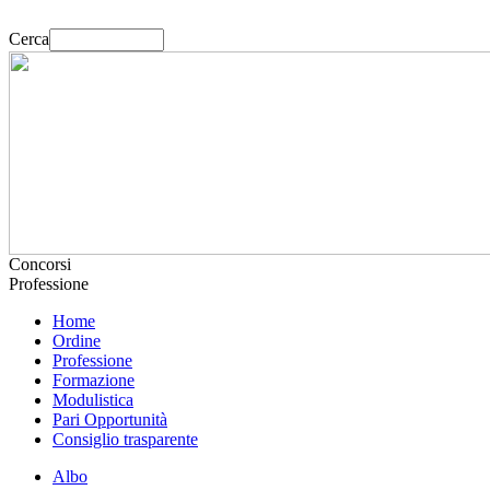
Cerca
Concorsi
Professione
Home
Ordine
Professione
Formazione
Modulistica
Pari Opportunità
Consiglio trasparente
Albo