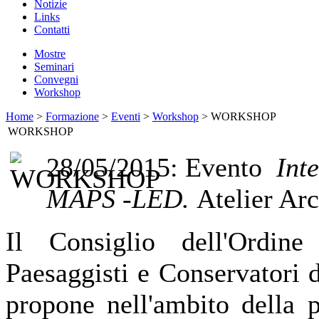
Notizie
Links
Contatti
Mostre
Seminari
Convegni
Workshop
Home
>
Formazione
>
Eventi
>
Workshop
> WORKSHOP
WORKSHOP
28/05/2015: Evento
Int
MAPS -­LED
.
Atelier Arc
Il Consiglio dell'Ordine d
Paesaggisti e Conservatori 
propone nell'ambito della p