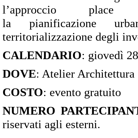
l’approccio plac
la
pianificazione
urba
territorializzazione
degli
inv
CALENDARIO
:
giovedì 2
DOVE
: Atelier Architettur
COSTO
:
evento gratuito
NUMERO PARTECIPAN
riservati agli esterni.