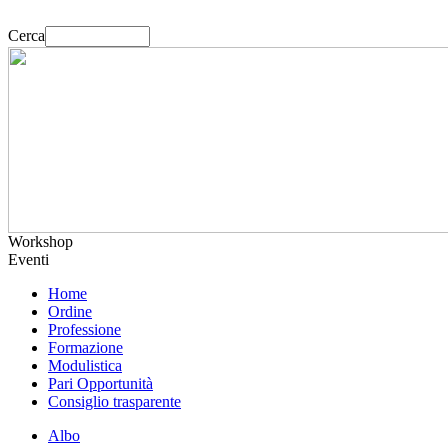
Cerca
Workshop
Eventi
Home
Ordine
Professione
Formazione
Modulistica
Pari Opportunità
Consiglio trasparente
Albo