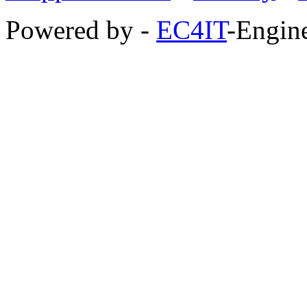
Powered by -
EC4IT
-Engine
https://zaimberi.com
http://z-zaim.ru
https://credits-online.kz