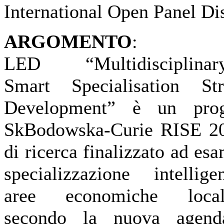
International Open Panel D
ARGOMENTO
:
LED
“Multidisciplinar
Smart
Specialisation
St
Development” è un pro
SkBodowska-Curie RISE 2
di ricerca finalizzato ad es
specializzazione intell
aree
economiche
local
secondo
la
nuova
agend