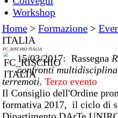
Convegni
Workshop
Home
>
Formazione
>
Even
ITALIA
FC_RISCHIO ITALIA
15/03/2017: Rassegna
Ri
confronti multidisciplina
terremoti.
Terzo evento
Il Consiglio dell'Ordine pro
formativa 2017, il ciclo di s
Dipartimento DArTe UNIRC c