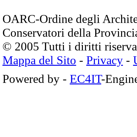
OARC-Ordine degli Architett
Conservatori della Provinci
© 2005 Tutti i diritti riserva
Mappa del Sito
-
Privacy
-
Powered by -
EC4IT
-Engine
https://zaimberi.com
http://z-zaim.ru
https://credits-online.kz