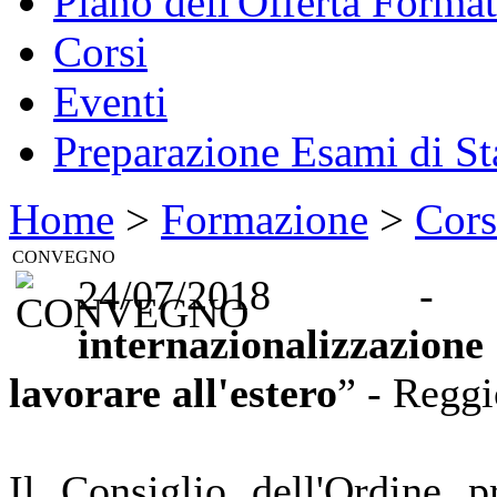
Piano dell'Offerta Format
Corsi
Eventi
Preparazione Esami di St
Home
>
Formazione
>
Cors
CONVEGNO
24/07/2018 
internazionalizzazion
lavorare all'estero
” - Reggi
Il Consiglio dell'Ordine p