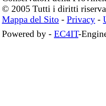
© 2005 Tutti i diritti riserva
Mappa del Sito
-
Privacy
-
Powered by -
EC4IT
-Engine
https://zaimberi.com
http://z-zaim.ru
https://credits-online.kz