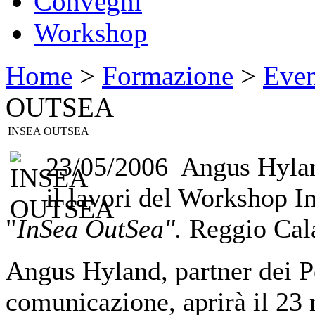
Convegni
Workshop
Home
>
Formazione
>
Even
OUTSEA
INSEA OUTSEA
23/05/2006 Angus Hyland
il lavori del Workshop I
"
InSea OutSea".
Reggio Cal
Angus Hyland, partner dei P
comunicazione, aprirà il 23 