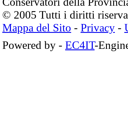
Conservatori della Provinci
© 2005 Tutti i diritti riserva
Mappa del Sito
-
Privacy
-
Powered by -
EC4IT
-Engine
https://zaimberi.com
http://z-zaim.ru
https://credits-online.kz