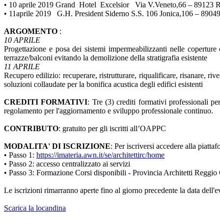
•
10 aprile 2019 Grand Hotel Excelsior Via V.Veneto,66 – 89123 
•
11aprile 2019 G.H. President Siderno S.S. 106 Jonica,106 – 8904
ARGOMENTO
:
10 APRILE
Progettazione e posa dei sistemi impermeabilizzanti nelle coperture
terrazze/balconi evitando la demolizione della stratigrafia esistente
11 APRILE
Recupero edilizio: recuperare, ristrutturare, riqualificare, risanare, riv
soluzioni collaudate per la bonifica acustica degli edifici esistenti
CREDITI FORMATIVI
: Tre (3) crediti formativi professionali p
regolamento per l'aggiornamento e sviluppo professionale continuo.
CONTRIBUTO
: gratuito per gli iscritti all’OAPPC
MODALITA' DI ISCRIZIONE
: Per iscriversi accedere alla piatta
• Passo 1:
https://imateria.awn.it/se/architettirc/home
• Passo 2: accesso centralizzato ai servizi
• Passo 3: Formazione Corsi disponibili - Provincia Architetti Reggio
Le iscrizioni rimarranno aperte fino al giorno precedente la data dell'e
Scarica la locandina