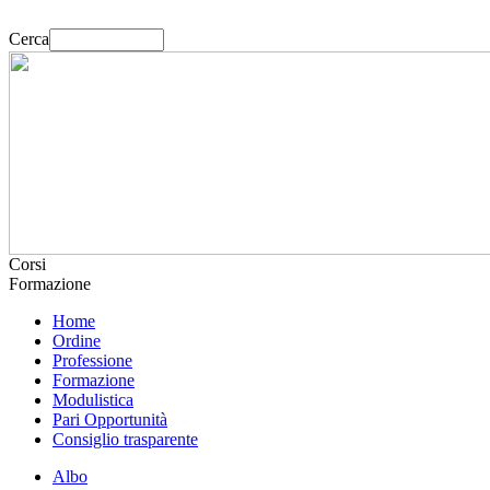
Cerca
Corsi
Formazione
Home
Ordine
Professione
Formazione
Modulistica
Pari Opportunità
Consiglio trasparente
Albo