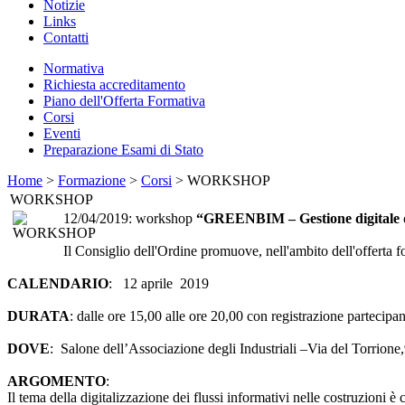
Notizie
Links
Contatti
Normativa
Richiesta accreditamento
Piano dell'Offerta Formativa
Corsi
Eventi
Preparazione Esami di Stato
Home
>
Formazione
>
Corsi
> WORKSHOP
WORKSHOP
12/04/2019: workshop
“GREENBIM – Gestione digitale dei
Il Consiglio dell'Ordine promuove, nell'ambito dell'offerta 
CALENDARIO
: 12 aprile 2019
DURATA
: dalle ore 15,00 alle ore 20,00 con registrazione partecipa
DOVE
: Salone dell’Associazione degli Industriali –Via del Torrion
ARGOMENTO
:
Il tema della digitalizzazione dei flussi informativi nelle costruzioni 