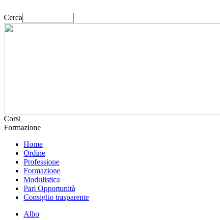
Cerca
Corsi
Formazione
Home
Ordine
Professione
Formazione
Modulistica
Pari Opportunità
Consiglio trasparente
Albo