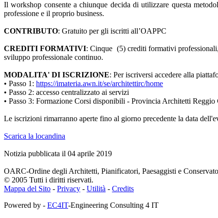
Il workshop consente a chiunque decida di utilizzare questa metodol
professione e il proprio business.
CONTRIBUTO
: Gratuito per gli iscritti all’OAPPC
CREDITI FORMATIVI
: Cinque (5) crediti formativi professional
sviluppo professionale continuo.
MODALITA' DI ISCRIZIONE
: Per iscriversi accedere alla piatta
• Passo 1:
https://imateria.awn.it/se/architettirc/home
• Passo 2: accesso centralizzato ai servizi
• Passo 3: Formazione Corsi disponibili - Provincia Architetti Reggio
Le iscrizioni rimarranno aperte fino al giorno precedente la data dell'e
Scarica la locandina
Notizia pubblicata il 04 aprile 2019
OARC-Ordine degli Architetti, Pianificatori, Paesaggisti e Conservato
© 2005 Tutti i diritti riservati.
Mappa del Sito
-
Privacy
-
Utilità
-
Credits
Powered by -
EC4IT
-Engineering Consulting 4 IT