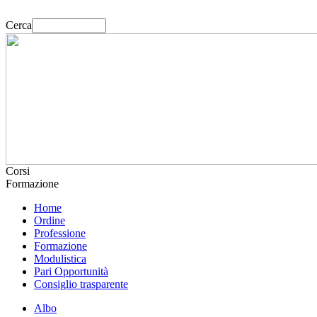
Cerca
Corsi
Formazione
Home
Ordine
Professione
Formazione
Modulistica
Pari Opportunità
Consiglio trasparente
Albo