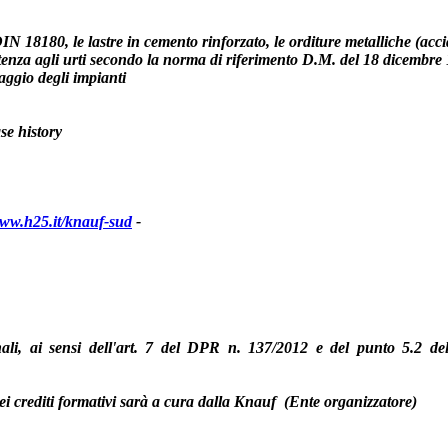
0 DIN 18180, le lastre in cemento rinforzato, le orditure metalliche 
esistenza agli urti secondo la norma di riferimento D.M. del 18 dicembre
ssaggio degli impianti
ase history
www.h25.it/knauf-sud
-
onali, ai sensi dell'art. 7 del DPR n. 137/2012 e del punto 5.2 d
dei crediti formativi sarà a cura dalla Knauf (Ente organizzatore)