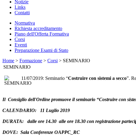
Notizie
Links
Contatti
Normativa
Richiesta accreditamento
Piano dell'Offerta Formativa
Corsi
Eventi
Preparazione Esami di Stato
Home
>
Formazione
>
Corsi
> SEMINARIO
SEMINARIO
11/07/2019: Seminario “
Costruire con sistemi a secco
”. R
Il Consiglio dell'Ordine promuove il seminario “Costruire con sis
CALENDARIO
: 11 Luglio 2019
DURATA
: dalle ore 14.30 alle ore 18.30 con registrazione parteci
DOVE
: Sala Conferenze OAPPC_RC