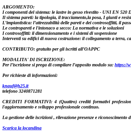
ARGOMENTO
:
I componenti del sistema
: le lastre in gesso rivestito - UNI EN 52
Il sistema pareti
: la tipologia, il tracciamento,la posa, I giunti e r
L’impiantistica
: l’attrezzabilità delle pareti e dei controsoffitti, il pa
Le contropareti e l'intonaco a secco
: La normativa e le soluzioni
I controsoffitti
: il dimensionamento e i sistemi di sospensione
Interventi su edifici di nuova costruzione
: il collegamento a terra, c
CONTRIBUTO
: gratuito per gli iscritti all’OAPPC
MODALITA' DI ISCRIZIONE
:
Per l’iscrizione si prega di compilare l’apposito modulo su:
https://
Per richieste di informazioni:
knauf@h25.it
telefono 3240871281
CREDITI FORMATIVI
: 4 (Quattro) crediti formativi professi
l'aggiornamento e sviluppo professionale continuo.
La gestione delle iscrizioni , rilevazione presenze e riconoscimento 
Scarica la locandina