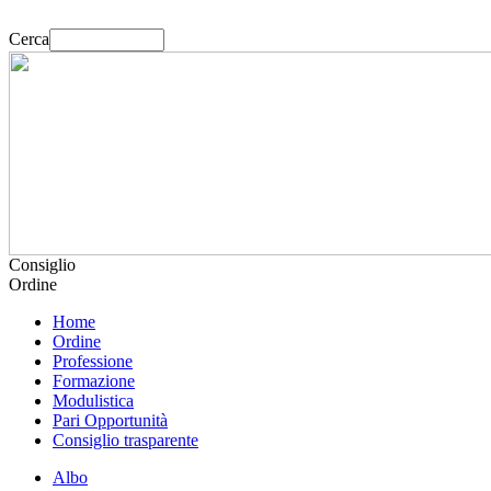
Cerca
Consiglio
Ordine
Home
Ordine
Professione
Formazione
Modulistica
Pari Opportunità
Consiglio trasparente
Albo