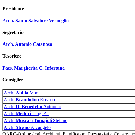
Presidente
Arch. Santo Salvatore Vermiglio
Segretario
Arch. Antonio Catanoso
Tesoriere
Paes. Margherita C. Infortuna
Consiglieri
Arch.
Abbia
Maria
Arch.
Brandolino
Rosario
Arch.
Di Benedetto
Antonino
Arch.
Meduri
Luigi A.
Arch.
Muscari Tomajoli
Stefano
Arch.
Strano
Arcangelo
OARC-Ordine degli Architetti, Pianificatori, Paesaggisti e Conservato