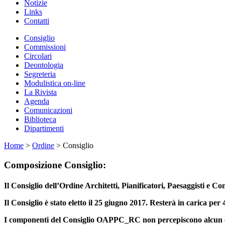
Notizie
Links
Contatti
Consiglio
Commissioni
Circolari
Deontologia
Segreteria
Modulistica on-line
La Rivista
Agenda
Comunicazioni
Biblioteca
Dipartimenti
Home
>
Ordine
> Consiglio
Composizione Consiglio:
Il Consiglio dell’Ordine Architetti, Pianificatori, Paesaggisti
Il Consiglio è stato eletto il 25 giugno 2017. Resterà in carica pe
I componenti del Consiglio OAPPC_RC non percepiscono alcun