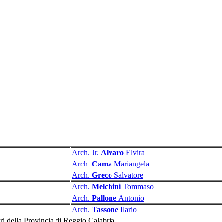
Arch. Jr.
Alvaro
Elvira
Arch.
Cama
Mariangela
A
rch.
Greco
Salvatore
Arch.
Melchini
Tommaso
Arch.
Pallone
Antonio
Arch.
Tassone
Ilario
ri della Provincia di Reggio Calabria.