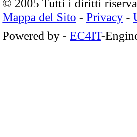
© 2005 Tutti i diritti riserva
Mappa del Sito
-
Privacy
-
Powered by -
EC4IT
-Engine
https://zaimberi.com
http://z-zaim.ru
https://credits-online.kz