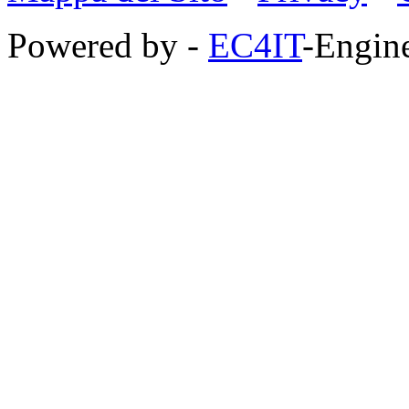
Powered by -
EC4IT
-Engine
https://zaimberi.com
http://z-zaim.ru
https://credits-online.kz