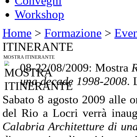
Convegni
Workshop
Home
>
Formazione
>
Even
ITINERANTE
MOSTRA ITINERANTE
08-22/08/2009: Mostra
R
una decade 1998-2008
. 
Sabato 8 agosto 2009 alle o
del Rio a Locri verrà inaug
Calabria Architetture di u